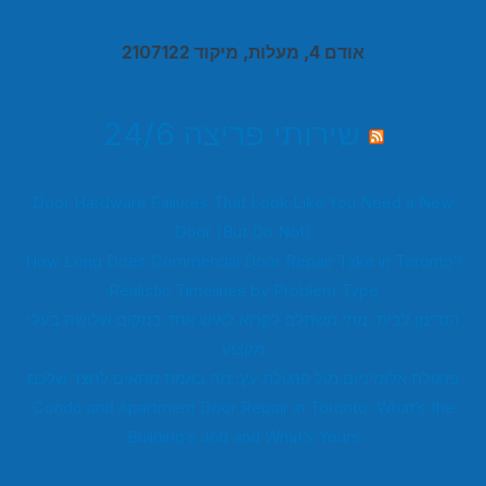
אודם 4, מעלות, מיקוד 2107122
שירותי פריצה 24/6
Door Hardware Failures That Look Like You Need a New
Door (But Do Not)
How Long Does Commercial Door Repair Take in Toronto?
Realistic Timelines by Problem Type
הנדימן לבית: מתי משתלם לקרוא לאיש אחד במקום שלושה בעלי
מקצוע
פרגולת אלומיניום מול פרגולת עץ: מה באמת מתאים לחצר שלכם
Condo and Apartment Door Repair in Toronto: What’s the
Building’s Job and What’s Yours