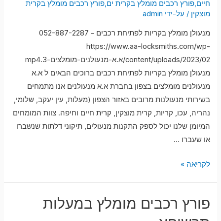
חיים
,
פורץ רכבים מומלץ בקרית ים
,
פורץ רכבים מומלץ בקרית
מוצקין
/ על-ידי
admin
מנעולן מומלץ בקריות לפתיחת רכבים – 052-887-2287
https://www.aa-locksmiths.com/wp-
content/uploads/2023/02/א.א-מנעולנים-מומלצים-3.mp4
מנעולן מומלץ בקריות לפתיחת רכבים ברוכים הבאים ל א.א
מנעולנים מומלצים בצפון בחברת א.א מנעולנים אנו מתמחים
בשירותי מנעולנות מרובים באזור הצפון (מעלות, עין יעקב, שלומי,
נהריה, עכו, קריות, קרית מוצקין, קרית חיים וחיפה. צוות המומחים
המיומן שלנו יכול לספק התקנות מנעולים, תיקוני דלתות שנשברו
או שעברו …
מנעולן
לקריאה »
מומלץ
בקריות
פורץ רכבים מומלץ במעלות
לפתיחת
רכבים