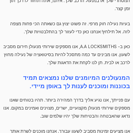
המסחרי שלך או במנעול הרכב שלך. איתנו, אתה תחזור לדרכך תוך
זמן קצר.
בעיות נעילה חוק מרפי. זה פשוט יצוץ גם כשאתה הכי פחות מצפה
לזה. אל תילחץ! אנחנו כאן כדי לעזור לך בהתלבטויות שלך.
כאן ב- A.A LOCKSMITHS, אנו מספקים שירותי מנעולן חירום מסביב
לשעון. אנו מבינים עד כמה מתסכל להיות בסיטואציה של נעילה מחוץ
לרכב או לבית. תן לנו לקחת את הדאגות שלך.
המנעולנים המיומנים שלנו נמצאים תמיד
בכוננות ומוכנים לענות לך באופן מיידי.
עם פנייתך, אנו נגיע אליך בדרך המהירה ביותר. תהיו בטוחים שאנו
מספקים שירותי מנעולן מקצועיים, ישרים, מצוינים ואמינים במקום. אנו
נדאג שהאבטחה והבטיחות שלך יהיו שלמים שוב.
אנו מציעים זמינות מסביב לשעון עבורך. אנחנו מוכנים לשרת אותך