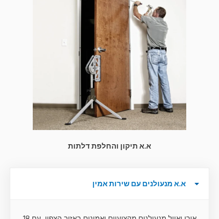
א.א תיקון והחלפת דלתות
א.א מנעולנים עם שירות אמין
אורן ואייל מנעולנים מקצועיים ואמינים באזור הצפון, עם 18