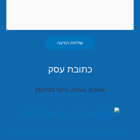
שליחת הודעה
כתובת עסק
אודם 4, מעלות, מיקוד 2107122
שירותי פריצה 24/6
Door Hardware Failures That Look Like You Need a New