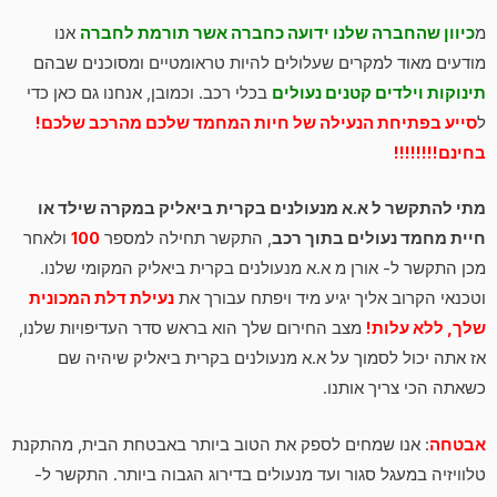
מ
כיוון שהחברה שלנו ידועה כחברה אשר תורמת לחברה
אנו
מודעים מאוד למקרים שעלולים להיות טראומטיים ומסוכנים שבהם
תינוקות וילדים קטנים נעולים
בכלי רכב. וכמובן, אנחנו גם כאן כדי
ל
סייע בפתיחת הנעילה של חיות המחמד שלכם מהרכב שלכם!
בחינם!!!!!!!!
מתי להתקשר ל א.א מנעולנים בקרית ביאליק במקרה שילד או
חיית מחמד נעולים בתוך רכב
, התקשר תחילה למספר
100
ולאחר
מכן התקשר ל- אורן מ א.א מנעולנים בקרית ביאליק המקומי שלנו.
וטכנאי הקרוב אליך יגיע מיד ויפתח עבורך את
נעילת דלת המכונית
שלך, ללא עלות!
מצב החירום שלך הוא בראש סדר העדיפויות שלנו,
אז אתה יכול לסמוך על א.א מנעולנים בקרית ביאליק שיהיה שם
כשאתה הכי צריך אותנו.
אבטחה
: אנו שמחים לספק את הטוב ביותר באבטחת הבית, מהתקנת
טלוויזיה במעגל סגור ועד מנעולים בדירוג הגבוה ביותר. התקשר ל-