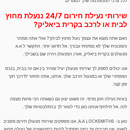
לכל צרכי המנעולנות שלך למגורים.
שירותי נעילת חירום 24/7 ננעלת מחוץ
לבית או לרכב בקרית ביאליק?
האם אתה מוצא את עצמך נעול מחוץ לביתך? אולי אתה ממהר
והמכונית שלך לא נפתחת עבורך. אל תדאג יותר. התקשר ל א.א
מנעולנים בקרית ביאליק, ואורן המנעולן ויהיה שם בשבילך.
אנו יכולים לספק לך שירותי מנעולן יעיל ומהיר בין אם זה בבית, בנכס
המסחרי שלך או במנעול הרכב שלך. איתנו, אתה תחזור לדרכך תוך
זמן קצר.
בעיות נעילה חוק מרפי. זה פשוט יצוץ גם כשאתה הכי פחות מצפה
לזה. אל תילחץ! אנחנו כאן כדי לעזור לך בהתלבטויות שלך.
כאן ב- A.A LOCKSMITHS, אנו מספקים שירותי מנעולן חירום מסביב
לשעון. אנו מבינים עד כמה מתסכל להיות בסיטואציה של נעילה מחוץ