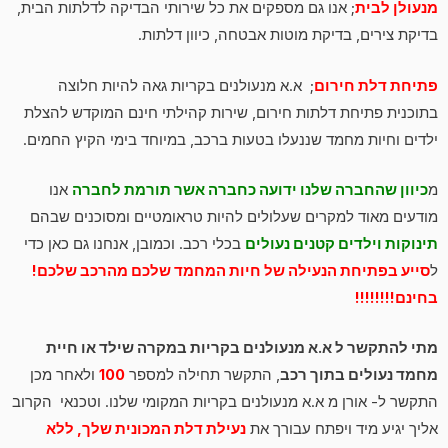
מנעולן לבית
; אנו גם מספקים את כל שירותי הבדיקה לדלתות הבית,
בדיקת צירים, בדיקת מוטות אבטחה, כיוון דלתות.
פתיחת דלת חירום
; א.א מנעולנים בקריות גאה להיות חלוצה
בתוכנית פתיחת דלתות חירום, שירות קהילתי חינם המוקדש להצלת
ילדים וחיות מחמד שננעלו בטעות ברכב, במיוחד בימי הקיץ החמים.
מ
כיוון שהחברה שלנו ידועה כחברה אשר תורמת לחברה
אנו
מודעים מאוד למקרים שעלולים להיות טראומטיים ומסוכנים שבהם
תינוקות וילדים קטנים נעולים
בכלי רכב. וכמובן, אנחנו גם כאן כדי
ל
סייע בפתיחת הנעילה של חיות המחמד שלכם מהרכב שלכם!
בחינם!!!!!!!!
מתי להתקשר ל א.א מנעולנים בקריות במקרה שילד או חיית
מחמד נעולים בתוך רכב
, התקשר תחילה למספר
100
ולאחר מכן
התקשר ל- אורן מ א.א מנעולנים בקריות המקומי שלנו. וטכנאי הקרוב
אליך יגיע מיד ויפתח עבורך את
נעילת דלת המכונית שלך, ללא