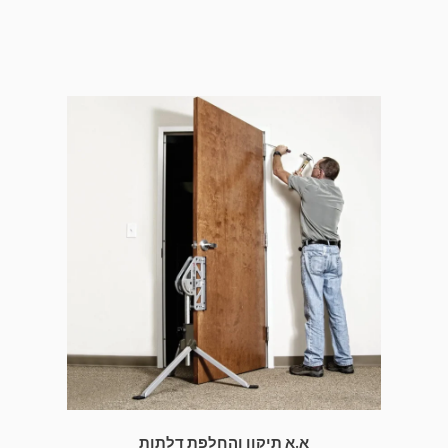
א.א תיקון והחלפת דלתות