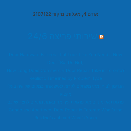
אודם 4, מעלות, מיקוד 2107122
שירותי פריצה 24/6
Door Hardware Failures That Look Like You Need a New
Door (But Do Not)
How Long Does Commercial Door Repair Take in Toronto?
Realistic Timelines by Problem Type
הנדימן לבית: מתי משתלם לקרוא לאיש אחד במקום שלושה בעלי
מקצוע
פרגולת אלומיניום מול פרגולת עץ: מה באמת מתאים לחצר שלכם
Condo and Apartment Door Repair in Toronto: What’s the
Building’s Job and What’s Yours