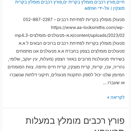
חיים
,
פורץ רכבים מומלץ בקרית ים
,
פורץ רכבים מומלץ בקרית
מוצקין
/ על-ידי
admin
מנעולן מומלץ בקריות לפתיחת רכבים – 052-887-2287
https://www.aa-locksmiths.com/wp-
content/uploads/2023/02/א.א-מנעולנים-מומלצים-3.mp4
מנעולן מומלץ בקריות לפתיחת רכבים ברוכים הבאים ל א.א
מנעולנים מומלצים בצפון בחברת א.א מנעולנים אנו מתמחים
בשירותי מנעולנות מרובים באזור הצפון (מעלות, עין יעקב, שלומי,
נהריה, עכו, קריות, קרית מוצקין, קרית חיים וחיפה. צוות המומחים
המיומן שלנו יכול לספק התקנות מנעולים, תיקוני דלתות שנשברו
או שעברו …
מנעולן
לקריאה »
מומלץ
בקריות
פורץ רכבים מומלץ במעלות
לפתיחת
רכבים