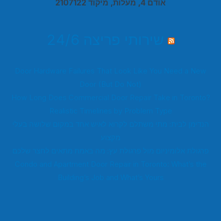
אודם 4, מעלות, מיקוד 2107122
שירותי פריצה 24/6
Door Hardware Failures That Look Like You Need a New
Door (But Do Not)
How Long Does Commercial Door Repair Take in Toronto?
Realistic Timelines by Problem Type
הנדימן לבית: מתי משתלם לקרוא לאיש אחד במקום שלושה בעלי
מקצוע
פרגולת אלומיניום מול פרגולת עץ: מה באמת מתאים לחצר שלכם
Condo and Apartment Door Repair in Toronto: What’s the
Building’s Job and What’s Yours