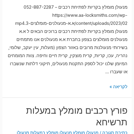
מנעולן מומלץ בקריות לפתיחת רכבים – 052-887-2287
https://www.aa-locksmiths.com/wp-
content/uploads/2023/02/א.א-מנעולנים-מומלצים-3.mp4
מנעולן מומלץ בקריות לפתיחת רכבים ברוכים הבאים ל א.א
מנעולנים מומלצים בצפון בחברת א.א מנעולנים אנו מתמחים
בשירותי מנעולנות מרובים באזור הצפון (מעלות, עין יעקב, שלומי,
נהריה, עכו, קריות, קרית מוצקין, קרית חיים וחיפה. צוות המומחים
המיומן שלנו יכול לספק התקנות מנעולים, תיקוני דלתות שנשברו
או שעברו …
מנעולן
לקריאה »
מומלץ
בקריות
פורץ רכבים מומלץ במעלות
לפתיחת
רכבים
תרשיחא
כתיבת תגובה
/
מנעולן מומלץ
,
מנעולן מומלץ במעלות
,
מנעולן