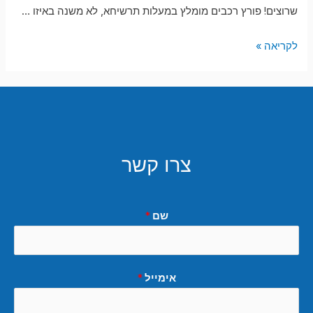
שרוצים! פורץ רכבים מומלץ במעלות תרשיחא, לא משנה באיזו …
פורץ
לקריאה »
רכבים
מומלץ
במעלות
תרשיחא
צרו קשר
שם
*
אימייל
*