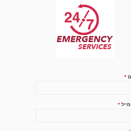
ם
*
מייל
*