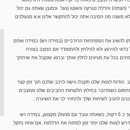
הצתה) והדלת נטרקה והאוטו ננעל וכמובן שאתה גם יכול
א משנה מה הסיבה אתה יכול להתקשר אלינו א.א מנעולנים
תן להשיג את המפתחות הרזרביים (במידה ויש) במידה ואתם
כדאי להירגע ולא להילחץ ולהתמודד אם המצב בצורה
זמינים בכל עת מגיעים לחלץ אותך וברגע שנקבל את שיחתך
ב הודות לצוות שלנו תקבלו גישה לרכב שלכם תוך זמן קצר
 מחסום כשמדובר בחילוץ הלקוחות החביבים שלנו ממצבים
ים להגיב לשיחות שלך ולהחזיר לך את השיגרה .
נעילת רכב טיפוסית עלולה להימשך כ 5 דקות, כשאתה עובד עם מנעולן מקצוען, במידה ויש
ידרש לצוות שלנו יותר זמן לפתוח את הדלתות. אם אתה נתקל