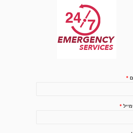
ם
*
מייל
*