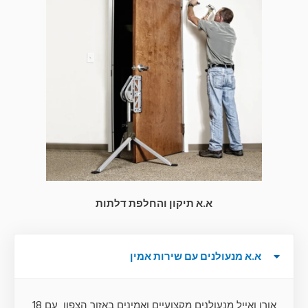
א.א תיקון והחלפת דלתות
א.א מנעולנים עם שירות אמין
אורן ואייל מנעולנים מקצועיים ואמינים באזור הצפון, עם 18