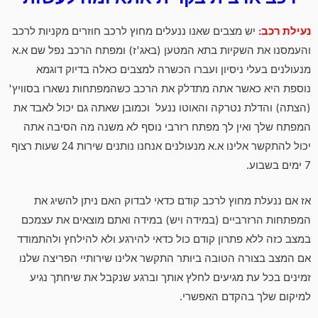
נעילת רכב:
יש מצבים שאנו ננעלים מחוץ לרכב חוזרים מקניות לרכב
והעמסנו את השקיות בתא המטען (באג'ז) ומפתח הרכב נפל שם א.א
מנעולנים בעלי ניסיון ועברו הכשרה למצבים כאלה בדיוק דוגמא
נוספת היא כאשר אתה מתדלק את הרכב כשהמפתחות נשארו בסוויץ'
(הצתה) והדלת נטרקה והאוטו ננעל וכמובן שאתה גם יכול לאבד את
המפתח שלך ואין לך מפתח רזרבי נוסף לא משנה מה הסיבה אתה
יכול להתקשר אלינו א.א מנעולנים אנחנו נותנים שירות 24 שעות רצוף
7 ימים בשבוע.
אז אם ננעלת מחוץ לרכב קודם כדאי לבדוק האם ניתן להשיג את
המפתחות הרזרביים (במידה ויש) במידה ואתם מוצאים את עצמכם
במצב כזה ללא פתרון קודם כול כדאי להירגע ולא להילחץ ולהתמודד
אם המצב בצורה הטובה ביותר התקשר אלינו שירותיי הפריצה שלנו
זמינים בכל עת מגיעים לחלץ אותך וברגע שנקבל את שיחתך נגיע
למיקום שלך בהקדם האפשרי.