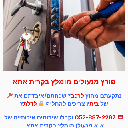
פורץ מנעולים מומלץ בקרית אתא
נתקעתם מחוץ
לרכב
? שכחתם/איבדתם את
של
בית
? צריכים להחליף
לדלת
?
052-887-2287
וקבלו שירותים איכותיים של
א.א מנעולן מומלץ בקרית אתא.