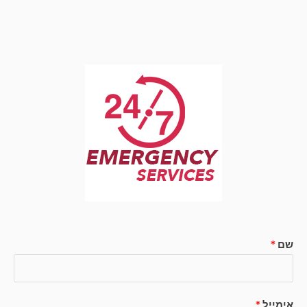
שם
*
אימייל
*